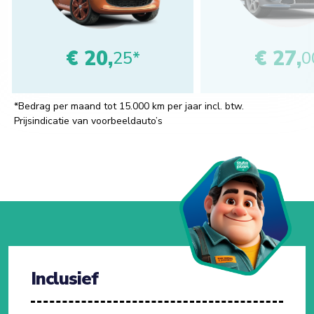
€ 20,
€ 27,
25*
0
*Bedrag per maand tot 15.000 km per jaar incl. btw.
Prijsindicatie van voorbeeldauto’s
Inclusief