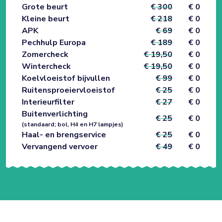
Grote beurt
€ 300
€ 0
Kleine beurt
€ 218
€ 0
APK
€ 69
€ 0
Pechhulp Europa
€ 189
€ 0
Zomercheck
€ 19,50
€ 0
Wintercheck
€ 19,50
€ 0
Koelvloeistof bijvullen
€ 99
€ 0
Ruitensproeiervloeistof
€ 25
€ 0
Interieurfilter
€ 27
€ 0
Buitenverlichting
€ 25
€ 0
(standaard; bol, H4 en H7 lampjes)
Haal- en brengservice
€ 25
€ 0
Vervangend vervoer
€ 49
€ 0