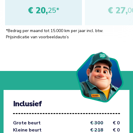
€ 20,
€ 27,
25*
0
*Bedrag per maand tot 15.000 km per jaar incl. btw.
Prijsindicatie van voorbeeldauto’s
Inclusief
Grote beurt
€ 300
€ 0
Kleine beurt
€ 218
€ 0