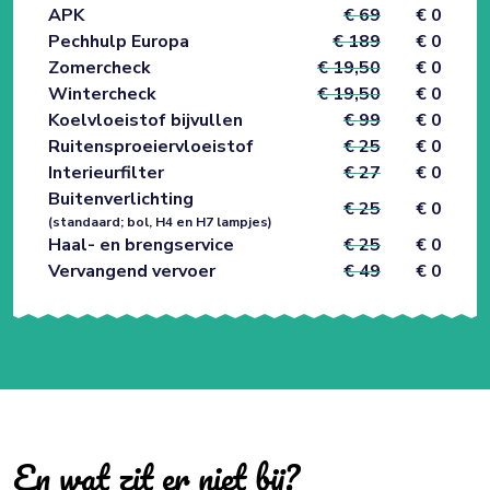
APK
€ 69
€ 0
Pechhulp Europa
€ 189
€ 0
Zomercheck
€ 19,50
€ 0
Wintercheck
€ 19,50
€ 0
Koelvloeistof bijvullen
€ 99
€ 0
Ruitensproeiervloeistof
€ 25
€ 0
Interieurfilter
€ 27
€ 0
Buitenverlichting
€ 25
€ 0
(standaard; bol, H4 en H7 lampjes)
Haal- en brengservice
€ 25
€ 0
Vervangend vervoer
€ 49
€ 0
En wat zit er niet bij?