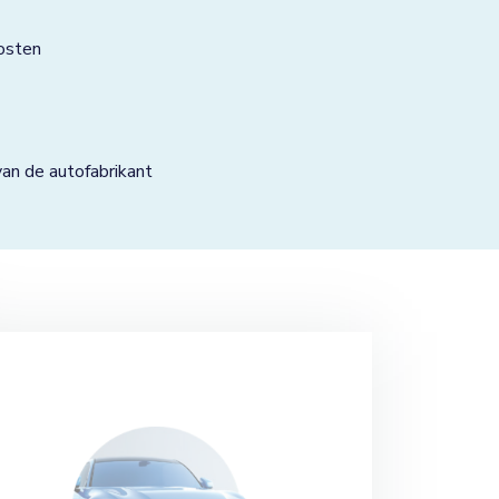
osten
n de autofabrikant