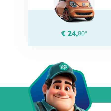
€ 24,
80*