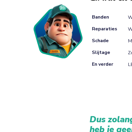
Banden
W
Reparaties
W
Schade
M
Slijtage
Zo
En verder
L
Dus zolang
heb je gee