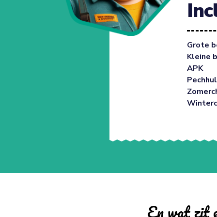
Inc
Grote b
Kleine 
APK
Pechhul
Zomerc
Winter
En wat zit e