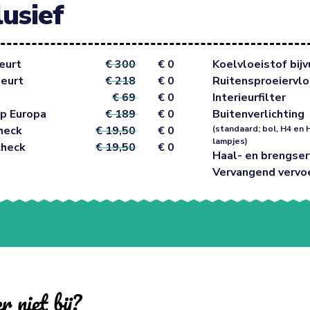
lusief
eurt
€ 300
€ 0
Koelvloeistof bijv
beurt
€ 218
€ 0
Ruitensproeiervlo
€ 69
€ 0
Interieurfilter
p Europa
€ 189
€ 0
Buitenverlichting
heck
€ 19,50
€ 0
(standaard; bol, H4 en 
lampjes)
check
€ 19,50
€ 0
Haal- en brengser
Vervangend vervo
r niet bij?