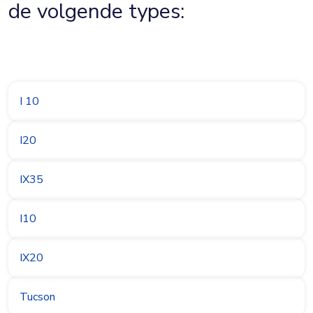
de volgende types:
I 10
I20
IX35
I10
IX20
Tucson