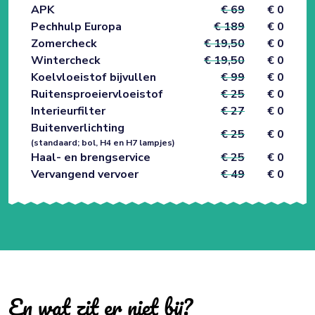
APK
€ 69
€ 0
Pechhulp Europa
€ 189
€ 0
Zomercheck
€ 19,50
€ 0
Wintercheck
€ 19,50
€ 0
Koelvloeistof bijvullen
€ 99
€ 0
Ruitensproeiervloeistof
€ 25
€ 0
Interieurfilter
€ 27
€ 0
Buitenverlichting
€ 25
€ 0
(standaard; bol, H4 en H7 lampjes)
Haal- en brengservice
€ 25
€ 0
Vervangend vervoer
€ 49
€ 0
En wat zit er niet bij?