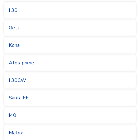
I 30
Getz
Kona
Atos-prime
I 30CW
Santa FE
I40
Matrix