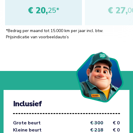
€ 20,
€ 27,
25*
0
*Bedrag per maand tot 15.000 km per jaar incl. btw.
Prijsindicatie van voorbeeldauto’s
Inclusief
Grote beurt
€ 300
€ 0
Kleine beurt
€ 218
€ 0