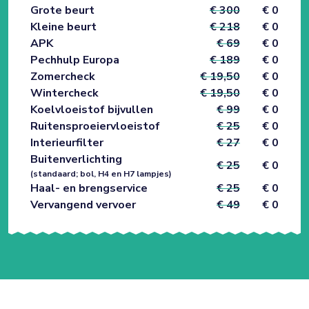
Grote beurt
€ 300
€ 0
Kleine beurt
€ 218
€ 0
APK
€ 69
€ 0
Pechhulp Europa
€ 189
€ 0
Zomercheck
€ 19,50
€ 0
Wintercheck
€ 19,50
€ 0
Koelvloeistof bijvullen
€ 99
€ 0
Ruitensproeiervloeistof
€ 25
€ 0
Interieurfilter
€ 27
€ 0
Buitenverlichting
€ 25
€ 0
(standaard; bol, H4 en H7 lampjes)
Haal- en brengservice
€ 25
€ 0
Vervangend vervoer
€ 49
€ 0