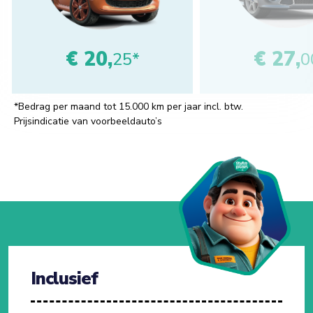
€ 20,
€ 27,
25*
0
*Bedrag per maand tot 15.000 km per jaar incl. btw.
Prijsindicatie van voorbeeldauto’s
Inclusief