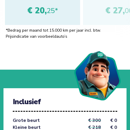
€ 20,
€ 27,
25*
0
*Bedrag per maand tot 15.000 km per jaar incl. btw.
Prijsindicatie van voorbeeldauto’s
Inclusief
Grote beurt
€ 300
€ 0
Kleine beurt
€ 218
€ 0