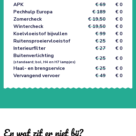
APK
€ 69
€ 0
Pechhulp Europa
€ 189
€ 0
Zomercheck
€ 19,50
€ 0
Wintercheck
€ 19,50
€ 0
Koelvloeistof bijvullen
€ 99
€ 0
Ruitensproeiervloeistof
€ 25
€ 0
Interieurfilter
€ 27
€ 0
Buitenverlichting
€ 25
€ 0
(standaard; bol, H4 en H7 lampjes)
Haal- en brengservice
€ 25
€ 0
Vervangend vervoer
€ 49
€ 0
En wat zit er niet bij?