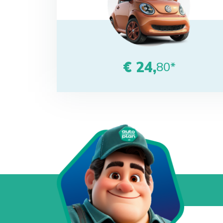
€ 24,
80*