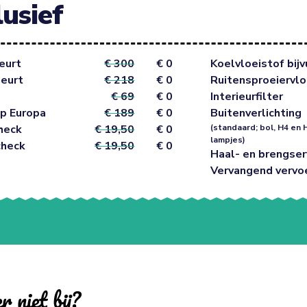
lusief
eurt
€ 300
€ 0
Koelvloeistof bijv
beurt
€ 218
€ 0
Ruitensproeiervlo
€ 69
€ 0
Interieurfilter
p Europa
€ 189
€ 0
Buitenverlichting
heck
€ 19,50
€ 0
(standaard; bol, H4 en 
lampjes)
check
€ 19,50
€ 0
Haal- en brengser
Vervangend vervo
r niet bij?