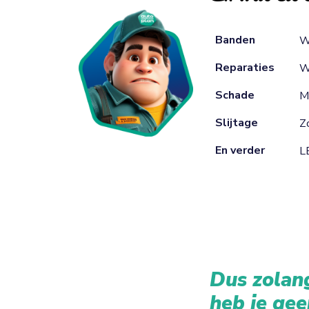
Banden
W
Reparaties
W
Schade
M
Slijtage
Zo
En verder
L
Dus zolang
heb je gee