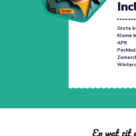
Inc
Grote b
Kleine 
APK
Pechhul
Zomerc
Winter
En wat zit e