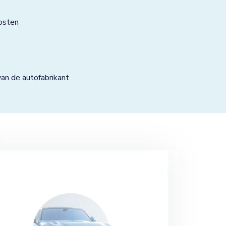
osten
n de autofabrikant