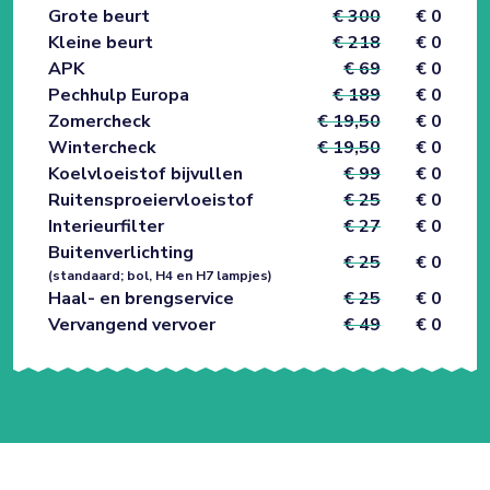
Grote beurt
€ 300
€ 0
Kleine beurt
€ 218
€ 0
APK
€ 69
€ 0
Pechhulp Europa
€ 189
€ 0
Zomercheck
€ 19,50
€ 0
Wintercheck
€ 19,50
€ 0
Koelvloeistof bijvullen
€ 99
€ 0
Ruitensproeiervloeistof
€ 25
€ 0
Interieurfilter
€ 27
€ 0
Buitenverlichting
€ 25
€ 0
(standaard; bol, H4 en H7 lampjes)
Haal- en brengservice
€ 25
€ 0
Vervangend vervoer
€ 49
€ 0