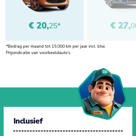
€ 20,
€ 27,
25*
0
*Bedrag per maand tot 15.000 km per jaar incl. btw.
Prijsindicatie van voorbeeldauto’s
Inclusief