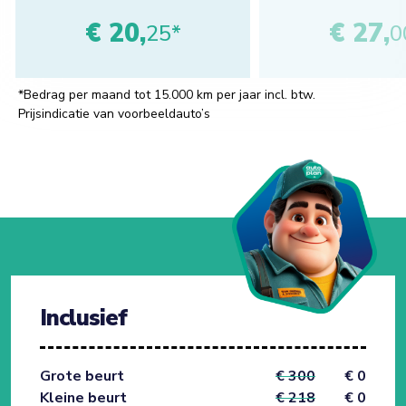
€ 20,
€ 27,
25*
0
*Bedrag per maand tot 15.000 km per jaar incl. btw.
Prijsindicatie van voorbeeldauto’s
Inclusief
Grote beurt
€ 300
€ 0
Kleine beurt
€ 218
€ 0