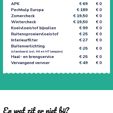
APK
€ 69
€ 0
Pechhulp Europa
€ 189
€ 0
Zomercheck
€ 19,50
€ 0
Wintercheck
€ 19,50
€ 0
Koelvloeistof bijvullen
€ 99
€ 0
Ruitensproeiervloeistof
€ 25
€ 0
Interieurfilter
€ 27
€ 0
Buitenverlichting
€ 25
€ 0
(standaard; bol, H4 en H7 lampjes)
Haal- en brengservice
€ 25
€ 0
Vervangend vervoer
€ 49
€ 0
En wat zit er niet bij?