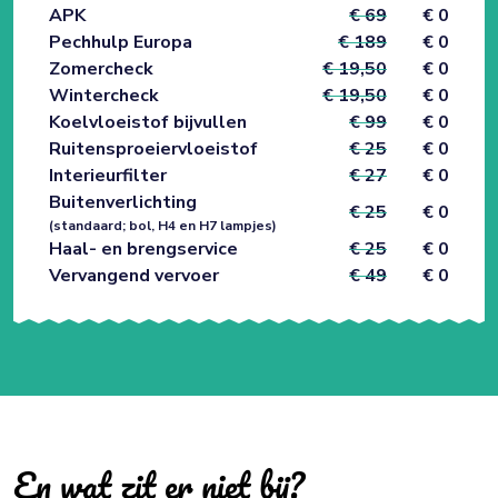
APK
€ 69
€ 0
Pechhulp Europa
€ 189
€ 0
Zomercheck
€ 19,50
€ 0
Wintercheck
€ 19,50
€ 0
Koelvloeistof bijvullen
€ 99
€ 0
Ruitensproeiervloeistof
€ 25
€ 0
Interieurfilter
€ 27
€ 0
Buitenverlichting
€ 25
€ 0
(standaard; bol, H4 en H7 lampjes)
Haal- en brengservice
€ 25
€ 0
Vervangend vervoer
€ 49
€ 0
En wat zit er niet bij?