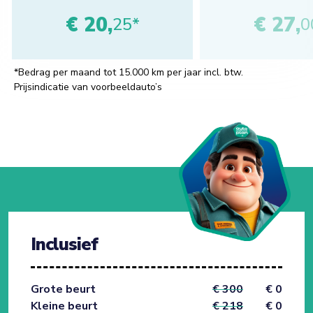
€ 20,
€ 27,
25*
0
*Bedrag per maand tot 15.000 km per jaar incl. btw.
Prijsindicatie van voorbeeldauto’s
Inclusief
Grote beurt
€ 300
€ 0
Kleine beurt
€ 218
€ 0