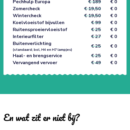
Pechhulp Europa
€ 189
€ 0
Zomercheck
€ 19,50
€ 0
Wintercheck
€ 19,50
€ 0
Koelvloeistof bijvullen
€ 99
€ 0
Ruitensproeiervloeistof
€ 25
€ 0
Interieurfilter
€ 27
€ 0
Buitenverlichting
€ 25
€ 0
(standaard; bol, H4 en H7 lampjes)
Haal- en brengservice
€ 25
€ 0
Vervangend vervoer
€ 49
€ 0
En wat zit er niet bij?