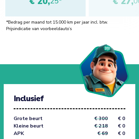
€ 20,
€ 27,
25*
0
*Bedrag per maand tot 15.000 km per jaar incl. btw.
Prijsindicatie van voorbeeldauto’s
Inclusief
Grote beurt
€ 300
€ 0
Kleine beurt
€ 218
€ 0
APK
€ 69
€ 0