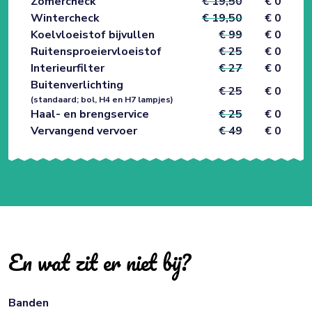
Zomercheck
€ 19,50
€ 0
Wintercheck
€ 19,50
€ 0
Koelvloeistof bijvullen
€ 99
€ 0
Ruitensproeiervloeistof
€ 25
€ 0
Interieurfilter
€ 27
€ 0
Buitenverlichting
€ 25
€ 0
(standaard; bol, H4 en H7 lampjes)
Haal- en brengservice
€ 25
€ 0
Vervangend vervoer
€ 49
€ 0
En wat zit er niet bij?
Banden