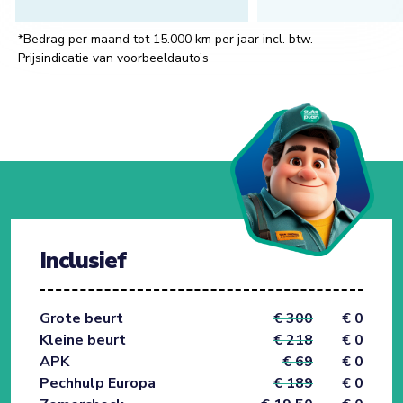
*Bedrag per maand tot 15.000 km per jaar incl. btw.
Prijsindicatie van voorbeeldauto’s
Inclusief
Grote beurt
€ 300
€ 0
Kleine beurt
€ 218
€ 0
APK
€ 69
€ 0
Pechhulp Europa
€ 189
€ 0