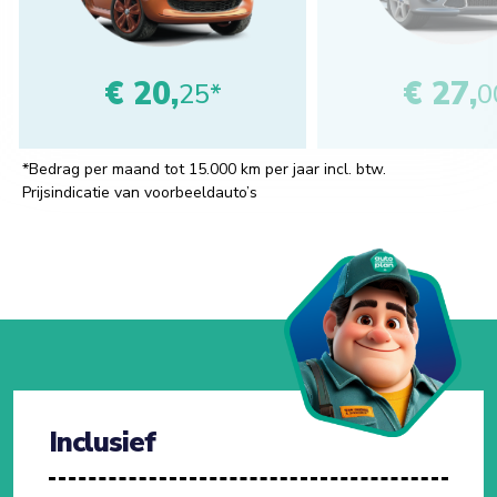
€ 20,
€ 27,
25*
0
*Bedrag per maand tot 15.000 km per jaar incl. btw.
Prijsindicatie van voorbeeldauto’s
Inclusief