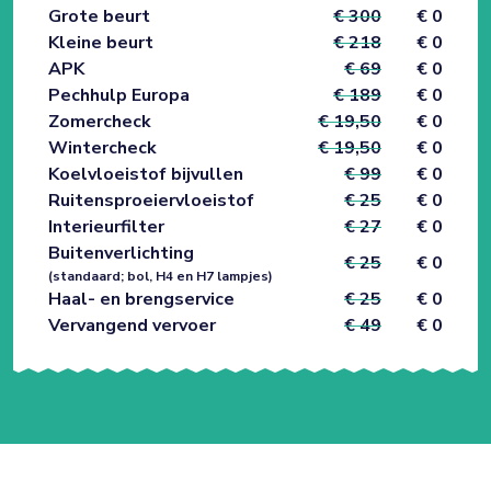
Grote beurt
€ 300
€ 0
Kleine beurt
€ 218
€ 0
APK
€ 69
€ 0
Pechhulp Europa
€ 189
€ 0
Zomercheck
€ 19,50
€ 0
Wintercheck
€ 19,50
€ 0
Koelvloeistof bijvullen
€ 99
€ 0
Ruitensproeiervloeistof
€ 25
€ 0
Interieurfilter
€ 27
€ 0
Buitenverlichting
€ 25
€ 0
(standaard; bol, H4 en H7 lampjes)
Haal- en brengservice
€ 25
€ 0
Vervangend vervoer
€ 49
€ 0