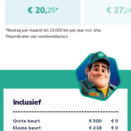
€ 20,
€ 27,
25*
0
*Bedrag per maand tot 15.000 km per jaar incl. btw.
Prijsindicatie van voorbeeldauto’s
Inclusief
Grote beurt
€ 300
€ 0
Kleine beurt
€ 218
€ 0