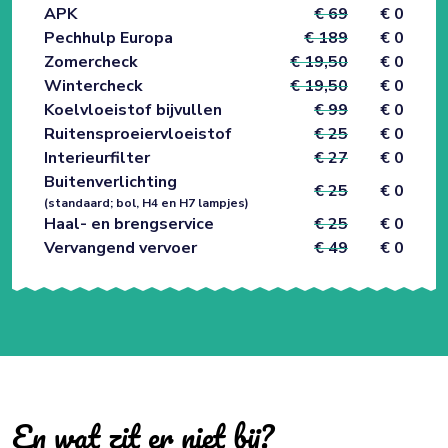
APK
€ 69
€ 0
Pechhulp Europa
€ 189
€ 0
Zomercheck
€ 19,50
€ 0
Wintercheck
€ 19,50
€ 0
Koelvloeistof bijvullen
€ 99
€ 0
Ruitensproeiervloeistof
€ 25
€ 0
Interieurfilter
€ 27
€ 0
Buitenverlichting
€ 25
€ 0
(standaard; bol, H4 en H7 lampjes)
Haal- en brengservice
€ 25
€ 0
Vervangend vervoer
€ 49
€ 0
En wat zit er niet bij?