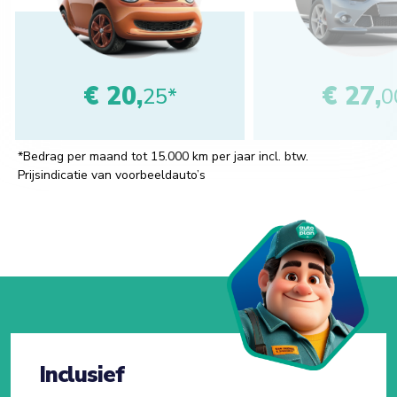
€ 20,
€ 27,
25*
0
*Bedrag per maand tot 15.000 km per jaar incl. btw.
Prijsindicatie van voorbeeldauto’s
Inclusief