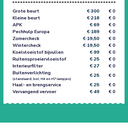
Grote beurt
€ 300
€ 0
Kleine beurt
€ 218
€ 0
APK
€ 69
€ 0
Pechhulp Europa
€ 189
€ 0
Zomercheck
€ 19,50
€ 0
Wintercheck
€ 19,50
€ 0
Koelvloeistof bijvullen
€ 99
€ 0
Ruitensproeiervloeistof
€ 25
€ 0
Interieurfilter
€ 27
€ 0
Buitenverlichting
€ 25
€ 0
(standaard; bol, H4 en H7 lampjes)
Haal- en brengservice
€ 25
€ 0
Vervangend vervoer
€ 49
€ 0