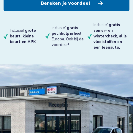
Inclusief
gratis
Inclusief
gratis
Inclusief
grote
zomer- en
pechhulp
in heel
beurt, kleine
wintercheck, al je
Europa. Ook bij de
beurt en APK
vloeistoffen en
voordeur!
een leenauto.