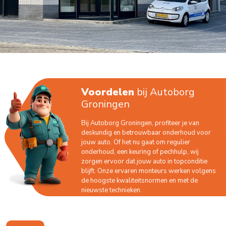
Voordelen
bij Autoborg
Groningen
Bij Autoborg Groningen, profiteer je van
deskundig en betrouwbaar onderhoud voor
jouw auto. Of het nu gaat om regulier
onderhoud, een keuring of pechhulp, wij
zorgen ervoor dat jouw auto in topconditie
blijft. Onze ervaren monteurs werken volgens
de hoogste kwaliteitsnormen en met de
nieuwste technieken.