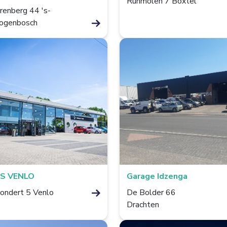
Runmolen 7 Boxtel
erenberg 44 's-
ogenbosch
S VENLO
Garage Idzenga
ondert 5 Venlo
De Bolder 66
Drachten