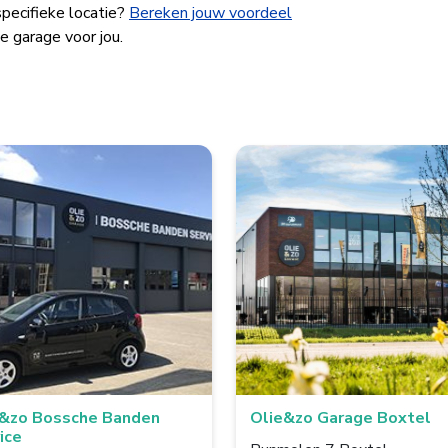
specifieke locatie?
Bereken jouw voordeel
e garage voor jou.
e&zo Bossche Banden
Olie&zo Garage Boxtel
ice