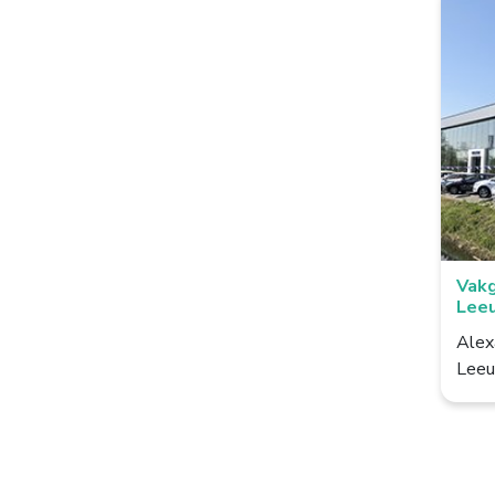
Bussum
Colmschate
Culemborg
De Lier
De Rijp
Deventer
Vakg
Dieverbrug
Lee
Doezum
Alex
Leeu
Dokkum
Drachten
Eindhoven