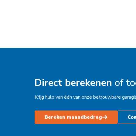
Elst
Emmen
Enkhuizen
Franeker
Goor
Grave
Direct berekenen
of t
Groningen
Grootebroek
Krijg hulp van één van onze betrouwbare garagi
Haaksbergen
Bereken maandbedrag
Co
Hardenberg
Heerjansdam