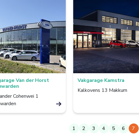
arage Van der Horst
Vakgarage Kamstra
uwarden
Kalkovens 13 Makkum
ander Cohenwei 1
warden
1
2
3
4
5
6
7