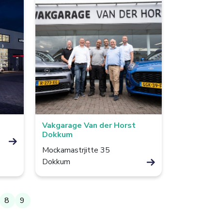
Vakgarage Van der Horst
Dokkum
Mockamastrjitte 35
Dokkum
8
9