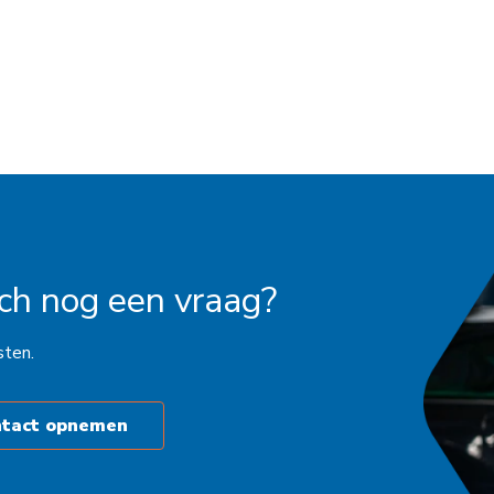
och nog een vraag?
sten.
ntact opnemen