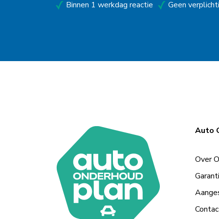
Binnen 1 werkdag reactie
Geen verplicht
Helmond
Hengelo
Horst
Houten
Huissen
Kampen
Auto 
Kolham
Leeuwarden
Over 
Maastricht
Garant
Aanges
Makkum
Contac
Moordrecht