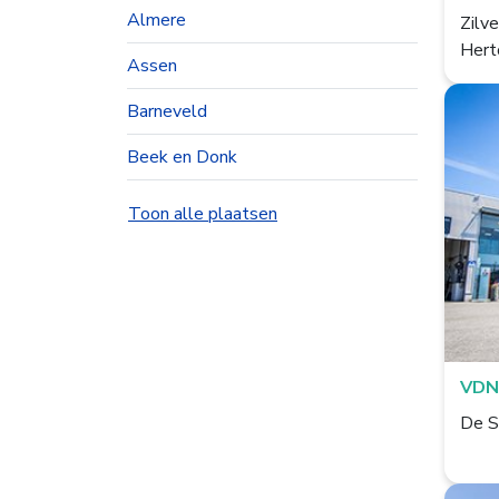
Almere
Zilv
Hert
Assen
Barneveld
Beek en Donk
Beesd
Toon alle plaatsen
Best
Bolsward
Borculo
Boxtel
VDN
De S
Bredevoort
Bunnik