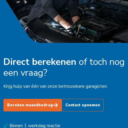
Nieuwstadt
Noardburgum
Odijk
Odoorn
Oldenzaal
Direct berekenen
of toch nog
Ophemert
een vraag?
Peize
Krijg hulp van één van onze betrouwbare garagisten.
Purmerend
Roden
Bereken maandbedrag
Contact opnemen
Schagen
Binnen 1 werkdag reactie