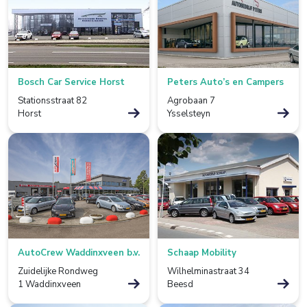
De Lier
De Rijp
Deventer
Bosch Car Service Horst
Peters Auto’s en Campers
Stationsstraat 82
Agrobaan 7
Dieverbrug
Horst
Ysselsteyn
Doezum
Dokkum
Drachten
Eindhoven
Elst
AutoCrew Waddinxveen b.v.
Schaap Mobility
Zuidelijke Rondweg
Wilhelminastraat 34
Emmen
1 Waddinxveen
Beesd
Enkhuizen