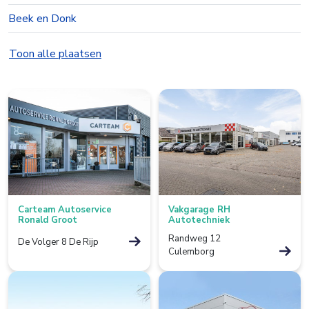
Beek en Donk
Beesd
Toon alle plaatsen
Best
Bolsward
Borculo
Boxtel
Bredevoort
Carteam Autoservice
Vakgarage RH
Bunnik
Ronald Groot
Autotechniek
Randweg 12
De Volger 8 De Rijp
Bussum
Culemborg
Colmschate
Culemborg