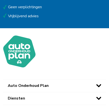
Schijndel
Geen verplichtingen
Schoorl
Vrijblijvend advies
Soest
Stadskanaal
Steenbergen
Uitgeest
Uithoorn
Urk
Utrecht
Auto Onderhoud Plan
Venlo
Diensten
Waalwijk