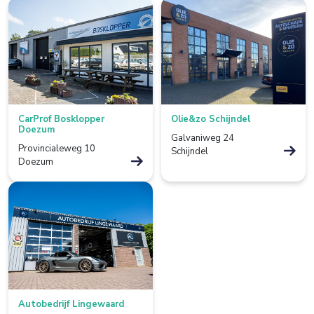
Franeker
Goor
Grave
Groningen
CarProf Bosklopper
Olie&zo Schijndel
Doezum
Grootebroek
Galvaniweg 24
Provincialeweg 10
Schijndel
Doezum
Haaksbergen
Hardenberg
Heerjansdam
Helmond
Hengelo
Autobedrijf Lingewaard
Horst