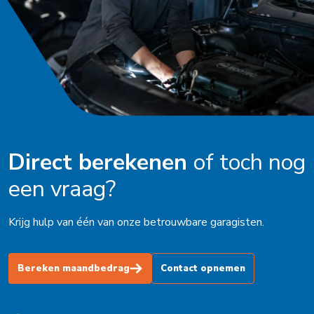
Nieuwstadt
Noardburgum
Odijk
Odoorn
Oldenzaal
Direct berekenen
of toch nog
Ophemert
een vraag?
Peize
Krijg hulp van één van onze betrouwbare garagisten.
Purmerend
Roden
Bereken maandbedrag
Contact opnemen
Schagen