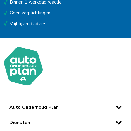
Schijndel
Binnen 1 werkdag reactie
Schoorl
Geen verplichtingen
Vrijblijvend advies
Soest
Stadskanaal
Steenbergen
Uitgeest
Uithoorn
Urk
Utrecht
Auto Onderhoud Plan
Venlo
Waalwijk
Diensten