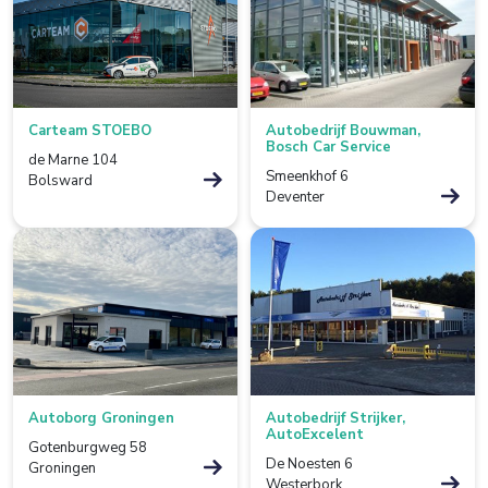
De Lier
De Rijp
Deventer
Carteam STOEBO
Autobedrijf Bouwman,
Bosch Car Service
de Marne 104
Dieverbrug
Smeenkhof 6
Bolsward
Deventer
Doezum
Dokkum
Drachten
Eindhoven
Elst
Autoborg Groningen
Autobedrijf Strijker,
Emmen
AutoExcelent
Gotenburgweg 58
De Noesten 6
Groningen
Enkhuizen
Westerbork