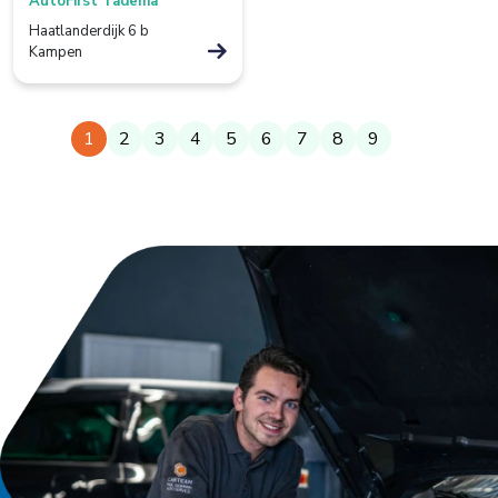
AutoFirst Tadema
Haatlanderdijk 6 b
Houten
Kampen
Huissen
Kampen
1
2
3
4
5
6
7
8
9
Kolham
Leeuwarden
Maastricht
Makkum
Moordrecht
Nederhemert
Nieuwegein
Nieuwleusen