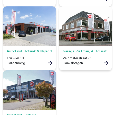
Franeker
Goor
Grave
Groningen
Grootebroek
AutoFirst Hofsink & Nijland
Garage Rietman, AutoFirst
Kruiwiel 10
Veldmaterstraat 71
Haaksbergen
Hardenberg
Haaksbergen
Hardenberg
Heerjansdam
Helmond
Hengelo
Horst