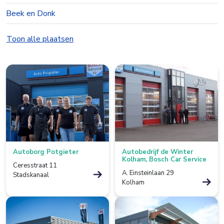
Beek en Donk
Beesd
Toon alle plaatsen
Best
Bolsward
Borculo
Boxtel
Bredevoort
Autoborg Potgieter
Autobedrijf de Winter
Bunnik
Kolham, Bosch Car Service
Ceresstraat 11
A. Einsteinlaan 29
Stadskanaal
Bussum
Kolham
Colmschate
Culemborg